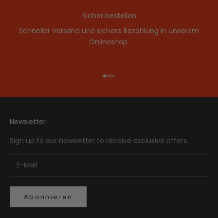
Sicher bestellen
Schneller Versand und sichere Bezahlung in unserem
Onlineshop.
Gehe zu Element 1
Gehe zu Element 2
Gehe zu Element 3
Gehe zu Element 4
Newsletter
Sign up to our newsletter to receive exclusive offers.
Abonnieren