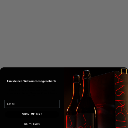
Alkoholfreier Sekt in der Schwangerschaft: Worauf du
wirklich achten solltest
Du bist schwanger und fragst dich, ob du beim nächsten
Anstoßen mitmachen kannst, ohne deinem Baby zu
schaden? Dann bist du hier richtig. Alkoholfreier Sekt klingt
nach der perfekten Lösung – doch ...
Weiterlesen
Ein kleines Willkommensgeschenk.
Join the Garden.
Erhalte 10 % auf deine erste Bestellung und
Zugang zu exklusiven Moments, Drops & Private
Access.
Email
SIGN ME UP!
NO, THANKS