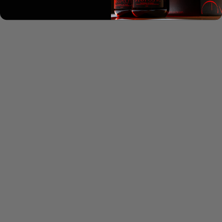
Wie Sans Péché Rosé entsteht
Ein prickelnder, alkoholfreier Rosé, entwickelt aus Hibiskus,
Rosenblütenblättern, Manuka-Honig und unserer eigenen
Hefekultur. Es ging nie um die Imitation von Champagner
oder Sekt, sondern darum,...
Weiterlesen