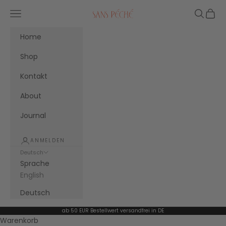
Zum Inhalt springen
Menü
Suchen
Waren
Sans Péché
Home
Shop
Kontakt
About
Journal
ANMELDEN
Deutsch
Sprache
English
Deutsch
ab 50 EUR Bestellwert versandfrei in DE
Warenkorb